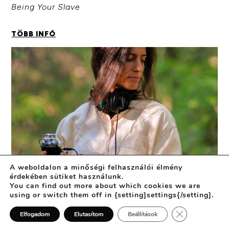
Being Your Slave
TÖBB INFÓ
A weboldalon a minőségi felhasználói élmény
érdekében sütiket használunk.
You can find out more about which cookies we are
using or switch them off in {setting]settings{/setting].
Close GDPR Co
Elfogadom
Elutasítom
Beállítások
© 2025 VENI ||
Created by:
WEB.malom