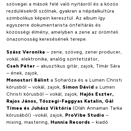
szövegei a mások felé való nyitásról és a közös
rezdülésekről szólnak, gyakran a népdalkultúra
szimbolikus képein keresztül. Az album így
egyszerre dokumentarista önfeltárás és
közösségi élmény, amelyben a zene az örömteli
önazonosság keresésének terepe.
Szász Veronika
– zene, szöveg, zenei producer,
vokál, elektronika, analóg szintetizátor,
Cseh Péter
– akusztikus gitár, zajok, Tímár Sára
– ének, zajok,
Monostori Bálint
a Soharóza és a Lumen Christi
kórusból – vokál, zajok,
Simon Dávid
a Lumen
Christi kórusból – vokál, zajok,
Hajós Eszter,
Rajos János, Tószegi-Faggyas Katalin, Gál
Tímea és Juhász Viktória
(Oláh Annamari Tarka
kórusából) -vokál, zajok,
ProVibe Studio
–
mixing, mastering,
Hunnia Records
– kiadó