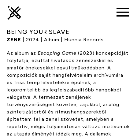
BEING YOUR SLAVE
ZENE
| 2024 | Album | Hunnia Records
Az album az
Escaping Game
(2023) koncepcióját
folytatja, ezúttal hivatásos zenészekkel és
amatőr énekesekkel együttműködésben. A
kompozíciók saját hangfelvételeim archívumára
és friss terepfelvételekre épülnek, a
legörömtelibb és legfelszabadítóbb hangokból
válogatva. A természet zenéjének
törvényszerűségeit követve, zajokból, analóg
szintetizátorból és ritmushangszerekből
építettem fel a zenei szövetet, amelyben a
repetitív, mégis folyamatosan változó motívumok
az utazás élményét idézik meg. A dallamok