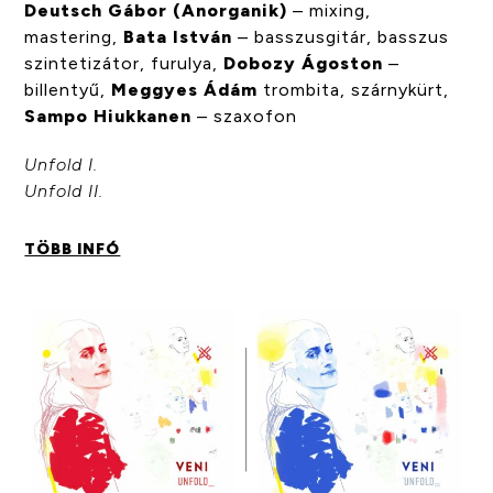
Deutsch Gábor (Anorganik)
– mixing,
mastering,
Bata István
– basszusgitár, basszus
szintetizátor, furulya,
Dobozy Ágoston
–
billentyű,
Meggyes Ádám
trombita, szárnykürt,
Sampo Hiukkanen
– szaxofon
Unfold I.
Unfold II.
TÖBB INFÓ