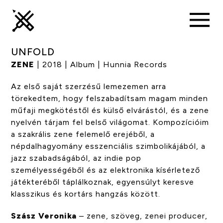
UNFOLD
ZENE
| 2018 | Album | Hunnia Records
Az első saját szerzésű lemezemen arra
törekedtem, hogy felszabadítsam magam minden
műfaji megkötéstől és külső elvárástól, és a zene
nyelvén tárjam fel belső világomat. Kompozícióim
a szakrális zene felemelő erejéből, a
népdalhagyomány esszenciális szimbolikájából, a
jazz szabadságából, az indie pop
személyességéből és az elektronika kísérletező
játékteréből táplálkoznak, egyensúlyt keresve
klasszikus és kortárs hangzás között.
Szász Veronika
– zene, szöveg, zenei producer,